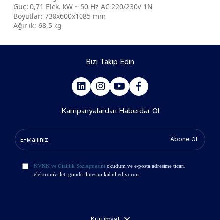
Güç: 0,71 Elek. kW ~ 50 Hz AC 220/230V 1N
Boyutlar: 738x600x1085 mm
Ağırlık: 68,5 kg
Bizi Takip Edin
Kampanyalardan Haberdar Ol
Abone Ol
KVKK ve Gizlilik Sözleşmesini
okudum ve e-posta adresime ticari
elektronik ileti gönderilmesini kabul ediyorum.
Kurumsal