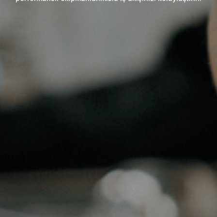
taşıyın ve misafirlerinize benzersiz bir deneyim sunun.
yaratın.