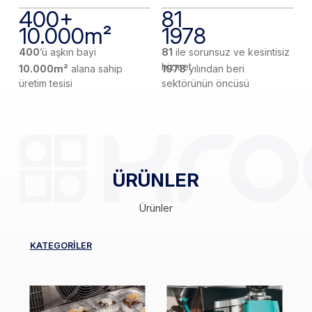
400+
81
10.000m²
1978
400
’ü aşkın bayi
81
ile sorunsuz ve kesintisiz
hizmet
10.000m²
alana sahip
1978
yılından beri
üretim tesisi
sektörünün öncüsü
ÜRÜNLER
Ürünler
KATEGORİLER