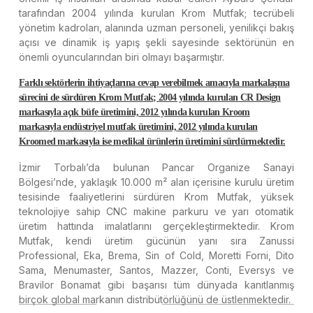
tarafından 2004 yılında kurulan Krom Mutfak; tecrübeli
yönetim kadroları, alanında uzman personeli, yenilikçi bakış
açısı ve dinamik iş yapış şekli sayesinde sektörünün en
önemli oyuncularından biri olmayı başarmıştır.
Farklı sektörlerin ihtiyaçlarına cevap verebilmek amacıyla markalaşma
sürecini de sürdüren Krom Mutfak; 2004 yılında kurulan CR Design
markasıyla açık büfe üretimini, 2012 yılında kurulan Kroom
markasıyla endüstriyel mutfak üretimini, 2012 yılında kurulan
Kroomed markasıyla ise medikal ürünlerin üretimini sürdürmektedir.
İzmir Torbalı’da bulunan Pancar Organize Sanayi
Bölgesi’nde, yaklaşık 10.000 m² alan içerisine kurulu üretim
tesisinde faaliyetlerini sürdüren Krom Mutfak, yüksek
teknolojiye sahip CNC makine parkuru ve yarı otomatik
üretim hattında imalatlarını gerçekleştirmektedir. Krom
Mutfak, kendi üretim gücünün yanı sıra Zanussi
Professional, Eka, Brema, Sin of Cold, Moretti Forni, Dito
Sama, Menumaster, Santos, Mazzer, Conti, Eversys ve
Bravilor Bonamat gibi başarısı tüm dünyada kanıtlanmış
birçok global markanın distribütörlüğünü de üstlenmektedir.