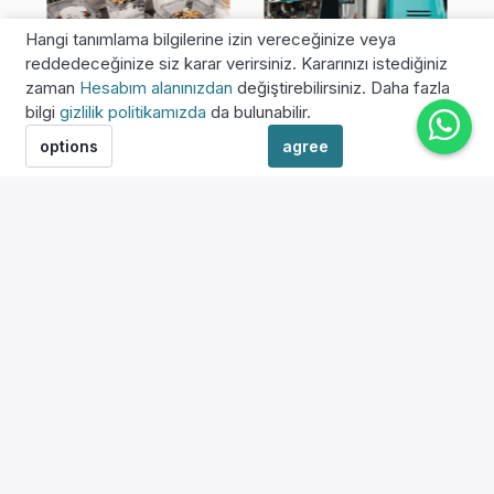
Hangi tanımlama bilgilerine izin vereceğinize veya
reddedeceğinize siz karar verirsiniz. Kararınızı istediğiniz
zaman
Hesabım alanınızdan
değiştirebilirsiniz. Daha fazla
bilgi
gizlilik politikamızda
da bulunabilir.
options
agree
Buzdolapları, Dondurucular
Kahve Değirmenleri
B
ve Şok Soğutucular
TÜMÜNÜ GÖR