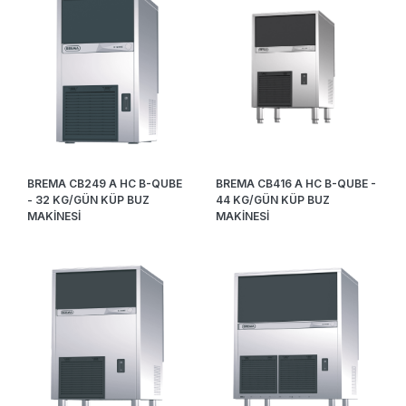
BREMA CB249 A HC B-QUBE
BREMA CB416 A HC B-QUBE -
- 32 KG/GÜN KÜP BUZ
44 KG/GÜN KÜP BUZ
MAKİNESİ
MAKİNESİ