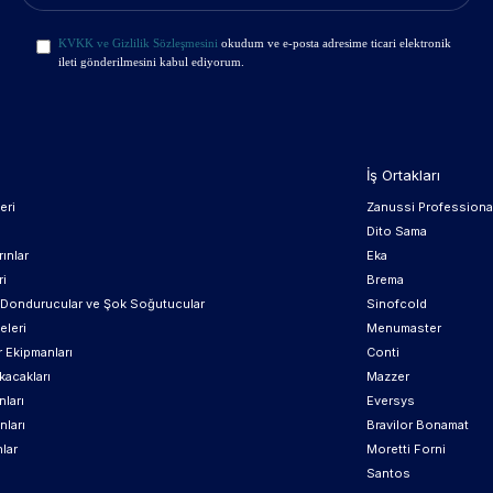
KVKK ve Gizlilik Sözleşmesini
okudum ve e-posta adresime ticari elektronik
ileti gönderilmesini kabul ediyorum.
İş Ortakları
eri
Zanussi Professiona
Dito Sama
ınlar
Eka
ri
Brema
, Dondurucular ve Şok Soğutucular
Sinofcold
eleri
Menumaster
r Ekipmanları
Conti
kacakları
Mazzer
ları
Eversys
nları
Bravilor Bonamat
lar
Moretti Forni
Santos