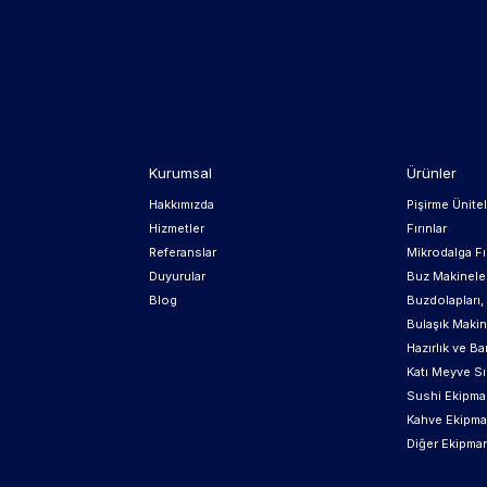
Kurumsal
Ürünler
Hakkımızda
Pişirme Ünitel
Hizmetler
Fırınlar
Referanslar
Mikrodalga Fır
Duyurular
Buz Makinele
Blog
Buzdolapları
Bulaşık Makin
Hazırlık ve Ba
Katı Meyve Sı
Sushi Ekipman
Kahve Ekipma
Diğer Ekipman