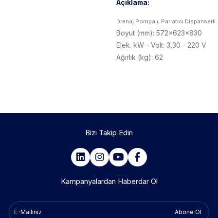
Açıklama:
Drenaj Pompalı, Parlatıcı Dispanserli
Boyut (mm): 572x623x830
Elek. kW - Volt: 3,30 - 220 V
Ağırlık (kg): 62
Bizi Takip Edin
Kampanyalardan Haberdar Ol
Abone Ol