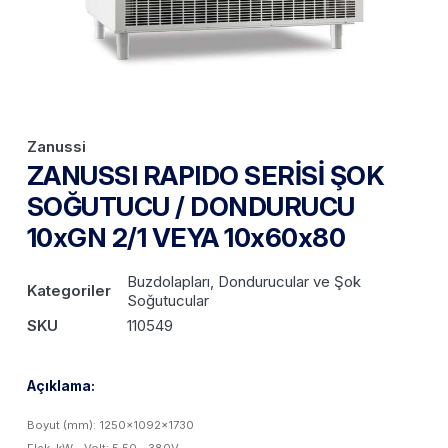
Zanussi
ZANUSSI RAPIDO SERİSİ ŞOK
SOĞUTUCU / DONDURUCU
10xGN 2/1 VEYA 10x60x80
Buzdolapları, Dondurucular ve Şok
Kategoriler
Soğutucular
SKU
110549
Açıklama:
Boyut (mm): 1250x1092x1730