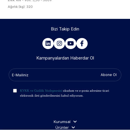
Elek. kW - Volt: 5,50 - 380V
Ağırlık (kg): 320
Bizi Takip Edin
Kampanyalardan Haberdar Ol
Abone Ol
KVKK ve Gizlilik Sözleşmesini
okudum ve e-posta adresime ticari
elektronik ileti gönderilmesini kabul ediyorum.
Kurumsal
Ürünler