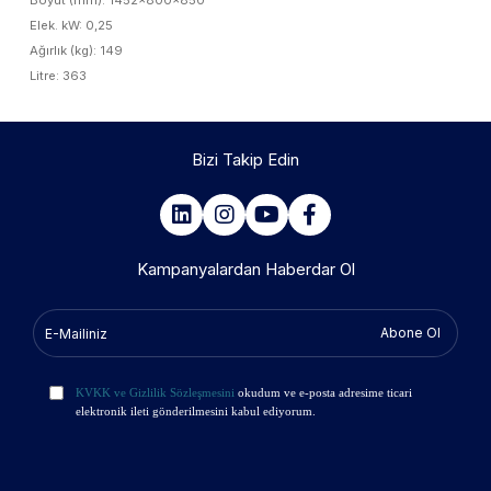
Boyut (mm): 1452x800x850
Elek. kW: 0,25
Ağırlık (kg): 149
Litre: 363
Bizi Takip Edin
Kampanyalardan Haberdar Ol
Abone Ol
KVKK ve Gizlilik Sözleşmesini
okudum ve e-posta adresime ticari
elektronik ileti gönderilmesini kabul ediyorum.