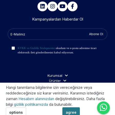
Kampanyalardan Haberdar Ol
Abone Ol
KVKK ve Gizlilik Sözleşmesini
okudum ve e-posta adresime ticari
elektronik ileti gönderilmesini kabul ediyorum.
Kurumsal
Ürünler
İş Ortakları
Hangi tanımlama bilgilerine izin vereceğinize veya
Ziyaretçi Aydınlatma
reddedeceğinize siz karar verirsiniz. Kararınızı istediğiniz
zaman
Hesabım alanınızdan
değiştirebilirsiniz. Daha fazla
bilgi
gizlilik politikamızda
da bulunabilir.
Telif © 2026 Kroom. Tüm hakları saklıdır.
options
agree