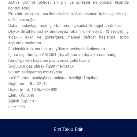
Active Control (defrost sıklığını ve süresini en optimal biçimde
kontrol eder)
En zorlu çalışma koşullarında bile soğuk havanın kabin içinde eşit
dağılımını sağlar
Bakımı kolaylaştırmak için tamamen çıkarılabilir soğutma ünitesi
Büyük dijital kontrol ekranı (beyaz rakamlı), nem ayarlı (3 seviye), iç
sıcaklık ayarı ve göstergesi, manuel defrost başlatma, turbo
soğutma başlatma
3 odacıklı kapı contası (en yüksek seviyede izolasyon)
İçi ve dışı tümüyle AISI304 (dış alt sac ve dış arka sac hariç)
Kendiliğinden kapanan paslanmaz çelik kapılar
Soğutucu gaz olarak R290 mevcuttur
90 mm siklopentan izolasyonu
+43°C ortam sıcaklığında çalışma özelliği (Tropikal)
Soğutma: -15 / -22 °C
Boyut (mm): 1345x700x900
Elek. kW: 0,49
Ağırlık (kg): 107
Litre: 290
Bizi Takip Edin