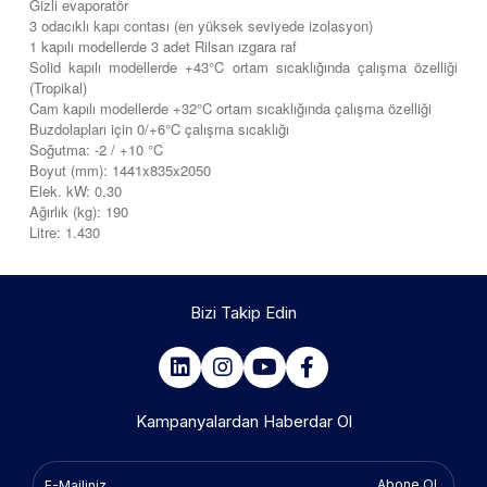
Gizli evaporatör
3 odacıklı kapı contası (en yüksek seviyede izolasyon)
1 kapılı modellerde 3 adet Rilsan ızgara raf
Solid kapılı modellerde +43°C ortam sıcaklığında çalışma özelliği
(Tropikal)
Cam kapılı modellerde +32°C ortam sıcaklığında çalışma özelliği
Buzdolapları için 0/+6°C çalışma sıcaklığı
Soğutma: -2 / +10 °C
Boyut (mm): 1441x835x2050
Elek. kW: 0,30
Ağırlık (kg): 190
Litre: 1.430
Bizi Takip Edin
Kampanyalardan Haberdar Ol
Abone Ol