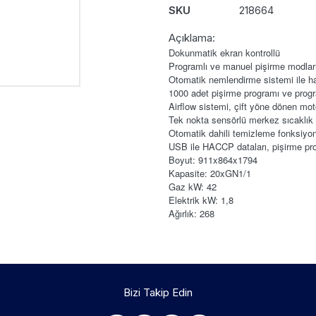
SKU
218664
Açıklama:
Dokunmatik ekran kontrollü
Programlı ve manuel pişirme modlar
Otomatik nemlendirme sistemi ile ha
1000 adet pişirme programı ve prog
Airflow sistemi, çift yöne dönen mo
Tek nokta sensörlü merkez sıcaklık
Otomatik dahili temizleme fonksiyo
USB ile HACCP dataları, pişirme prog
Boyut: 911x864x1794
Kapasite: 20xGN1/1
Gaz kW: 42
Elektrik kW: 1,8
Ağırlık: 268
Bizi Takip Edin