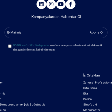
Kampanyalardan Haberdar Ol
Abone Ol
KVKK ve Gizlilik Sözleşmesini
okudum ve e-posta adresime ticari elektronik
ileti gönderilmesini kabul ediyorum.
İş Ortakları
eri
Zanussi Professiona
Dito Sama
ınlar
Eka
ri
Brema
, Dondurucular ve Şok Soğutucular
Sinofcold
eleri
Menumaster