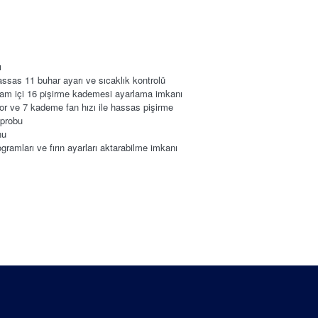
ı
ssas 11 buhar ayarı ve sıcaklık kontrolü
ram içi 16 pişirme kademesi ayarlama imkanı
tor ve 7 kademe fan hızı ile hassas pişirme
 probu
nu
ramları ve fırın ayarları aktarabilme imkanı