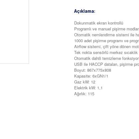
Açıklama:
Dokunmatik ekran kontrollü
Programlı ve manuel pişirme modlar
Otomatik nemlendirme sistemi ile ha
1000 adet pişirme programı ve prog
Airflow sistemi, çift yöne dönen mo
Tek nokta sensörlü merkez sıcaklık
Otomatik dahili temizleme fonksiyo
USB ile HACCP dataları, pişirme prog
Boyut: 867x775x808
Kapasite: 6xGN1/1
Gaz kW: 12
Elektrik kW: 1,1
Ağırlık: 115