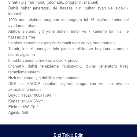
3 farklı pişirme modu (otomatik, programlı, manuel)
Dahili buhar jeneratörü ile hassas 101 buhar ayarı ve sıcaklık
kontrolü
1000 adet pişirme programı ve program içi 16 pişirme kademesi
ayarlama imkanı
Airflow sistemi, çift yöne dönen motor ve 7 kademe fan hızı ile
hassas pişirme
Lambda sensörü ile gerçek zamanlı nem ve pişirme kontrolü
Tutarlı, kaliteli sonuçlar için gıdanın miktar ve boyutunu otomatik
olarak algılama
6 nokta sensörlü merkez sıcaklık probu
Otomatik dahili temizleme fonksiyonu, buhar jeneratörü kireç
temizleme sistemli
Hızlı durulama için dahili sprey tabancası
USB ile HACCP dataları, pişirme programları ve fırın ayarları
aktarabilme imkanı
Boyut: 1162x1066x1794
Kapasite: 20xGN2/1
Elektrik kW: 70,2
Ağırlık: 348
Bizi Takip Edin