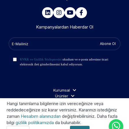
Kampanyalardan Haberdar Ol
Abone Ol
KVKK ve Gizlilik Sözleşmesini
okudum ve e-posta adresime ticari
elektronik ileti gönderilmesini kabul ediyorum.
Kurumsal
Ürünler
İş Ortakları
Hangi tanımlama bilgilerine izin vereceğinize veya
Ziyaretçi Aydınlatma
reddedeceğinize siz karar verirsiniz. Kararınızı istediğiniz
zaman
Hesabım alanınızdan
değiştirebilirsiniz. Daha fazla
bilgi
gizlilik politikamızda
da bulunabilir.
Telif © 2026 Kroom. Tüm hakları saklıdır.