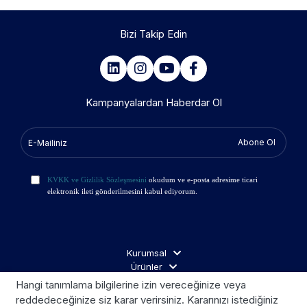
Bizi Takip Edin
Kampanyalardan Haberdar Ol
Abone Ol
KVKK ve Gizlilik Sözleşmesini
okudum ve e-posta adresime ticari
elektronik ileti gönderilmesini kabul ediyorum.
Kurumsal
Ürünler
İş Ortakları
Hangi tanımlama bilgilerine izin vereceğinize veya
Ziyaretçi Aydınlatma
reddedeceğinize siz karar verirsiniz. Kararınızı istediğiniz