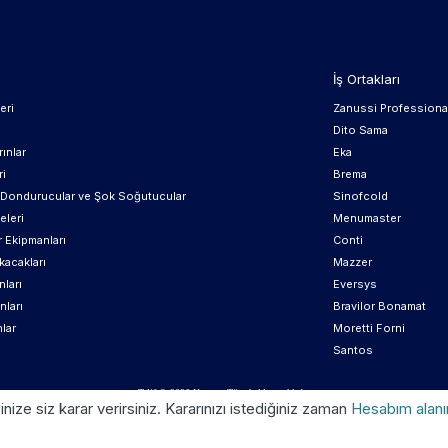
İş Ortakları
eri
Zanussi Professiona
Dito Sama
ınlar
Eka
ri
Brema
, Dondurucular ve Şok Soğutucular
Sinofcold
eleri
Menumaster
r Ekipmanları
Conti
kacakları
Mazzer
ları
Eversys
nları
Bravilor Bonamat
lar
Moretti Forni
Santos
Telif © 2026 Kroom. Tüm hakları saklıdır.
ze siz karar verirsiniz. Kararınızı istediğiniz zaman
Hesabım alan