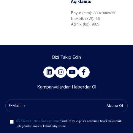
Açıklama:
Boyut (mm): 800x900x250
Elektrik (kW): 15
Ağırlık (kg): 90,5
Bizi Takip Edin
Kampanyalardan Haberdar Ol
Abone Ol
KVKK ve Gizlilik Sözleşmesini
okudum ve e-posta adresime ticari elektronik
ileti gönderilmesini kabul ediyorum.