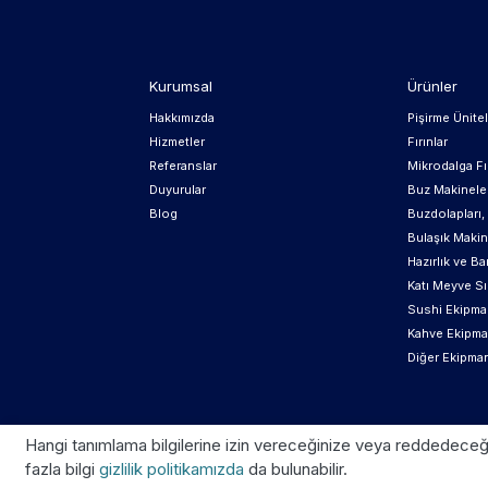
Kurumsal
Ürünler
Hakkımızda
Pişirme Ünitel
Hizmetler
Fırınlar
Referanslar
Mikrodalga Fır
Duyurular
Buz Makinele
Blog
Buzdolapları
Bulaşık Makin
Hazırlık ve Ba
Katı Meyve Sı
Sushi Ekipman
Kahve Ekipma
Diğer Ekipman
Hangi tanımlama bilgilerine izin vereceğinize veya reddedeceğini
fazla bilgi
gizlilik politikamızda
da bulunabilir.