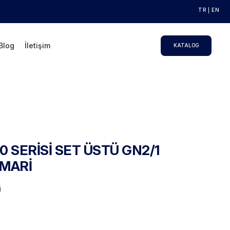
TR
EN
Blog
İletişim
KATALOG
0 SERİSİ SET ÜSTÜ GN2/1
NMARİ
i