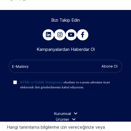
Bizi Takip Edin
Kampanyalardan Haberdar Ol
Abone Ol
KVKK ve Gizlilik Sözleşmesini
okudum ve e-posta adresime ticari
elektronik ileti gönderilmesini kabul ediyorum.
Kurumsal
Ürünler
İş Ortakları
Hangi tanımlama bilgilerine izin vereceğinize veya
Ziyaretçi Aydınlatma