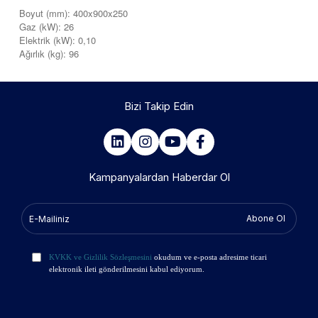
Boyut (mm): 400x900x250
Gaz (kW): 26
Elektrik (kW): 0,10
Ağırlık (kg): 96
Bizi Takip Edin
Kampanyalardan Haberdar Ol
Abone Ol
KVKK ve Gizlilik Sözleşmesini
okudum ve e-posta adresime ticari
elektronik ileti gönderilmesini kabul ediyorum.