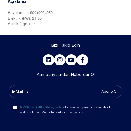
Açıklama:
Boyut (mm): 800x900x250
Elektrik (kW): 21,50
Ağırlık (kg): 122
Bizi Takip Edin
Kampanyalardan Haberdar Ol
Abone Ol
KVKK ve Gizlilik Sözleşmesini
okudum ve e-posta adresime ticari
elektronik ileti gönderilmesini kabul ediyorum.