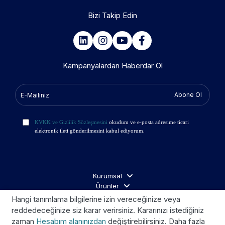
Bizi Takip Edin
Kampanyalardan Haberdar Ol
Abone Ol
KVKK ve Gizlilik Sözleşmesini
okudum ve e-posta adresime ticari
elektronik ileti gönderilmesini kabul ediyorum.
Kurumsal
Ürünler
İş Ortakları
Hangi tanımlama bilgilerine izin vereceğinize veya
Ziyaretçi Aydınlatma
reddedeceğinize siz karar verirsiniz. Kararınızı istediğiniz
zaman
Hesabım alanınızdan
değiştirebilirsiniz. Daha fazla