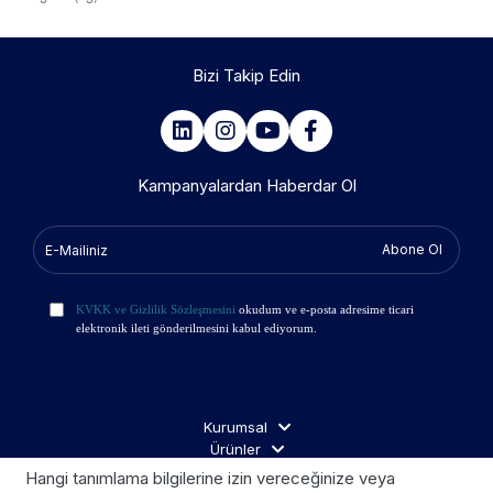
Bizi Takip Edin
Kampanyalardan Haberdar Ol
Abone Ol
KVKK ve Gizlilik Sözleşmesini
okudum ve e-posta adresime ticari
elektronik ileti gönderilmesini kabul ediyorum.
Kurumsal
Ürünler
İş Ortakları
Hangi tanımlama bilgilerine izin vereceğinize veya
Ziyaretçi Aydınlatma