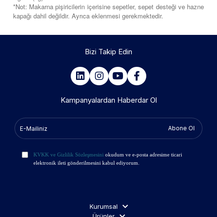
*Not: Makarna pişiricilerin içerisine sepetler, sepet desteği ve hazne
kapağı dahil değildir. Ayrıca eklenmesi gerekmektedir.
Bizi Takip Edin
Kampanyalardan Haberdar Ol
Abone Ol
KVKK ve Gizlilik Sözleşmesini
okudum ve e-posta adresime ticari
elektronik ileti gönderilmesini kabul ediyorum.
Kurumsal
Ürünler