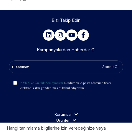
Bizi Takip Edin
Kampanyalardan Haberdar Ol
Abone Ol
KVKK ve Gizlilik Sözleşmesini
okudum ve e-posta adresime ticari
elektronik ileti gönderilmesini kabul ediyorum.
Kurumsal
Ürünler
İş Ortakları
Hangi tanımlama bilgilerine izin vereceğinize veya
Ziyaretçi Aydınlatma