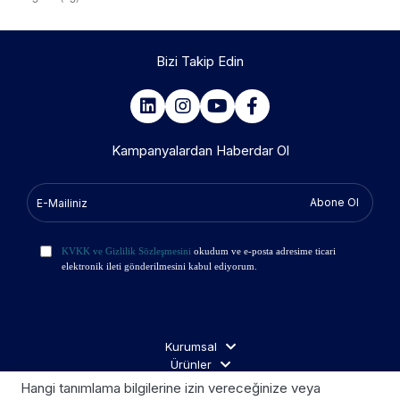
Bizi Takip Edin
Kampanyalardan Haberdar Ol
Abone Ol
KVKK ve Gizlilik Sözleşmesini
okudum ve e-posta adresime ticari
elektronik ileti gönderilmesini kabul ediyorum.
Kurumsal
Ürünler
İş Ortakları
Hangi tanımlama bilgilerine izin vereceğinize veya
Ziyaretçi Aydınlatma