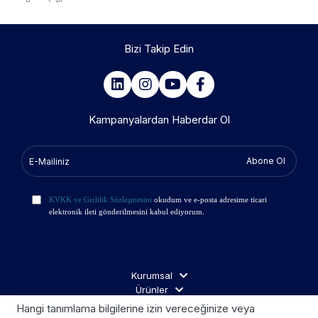
Bizi Takip Edin
Kampanyalardan Haberdar Ol
Abone Ol
KVKK ve Gizlilik Sözleşmesini
okudum ve e-posta adresime ticari
elektronik ileti gönderilmesini kabul ediyorum.
Kurumsal
Ürünler
İş Ortakları
Hangi tanımlama bilgilerine izin vereceğinize veya
Ziyaretçi Aydınlatma