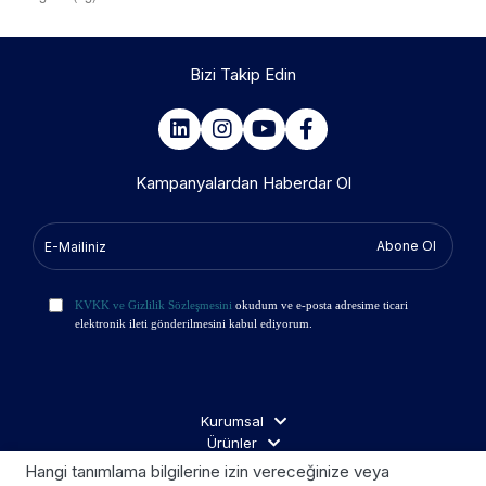
Bizi Takip Edin
Kampanyalardan Haberdar Ol
Abone Ol
KVKK ve Gizlilik Sözleşmesini
okudum ve e-posta adresime ticari
elektronik ileti gönderilmesini kabul ediyorum.
Kurumsal
Ürünler
İş Ortakları
Hangi tanımlama bilgilerine izin vereceğinize veya
Ziyaretçi Aydınlatma