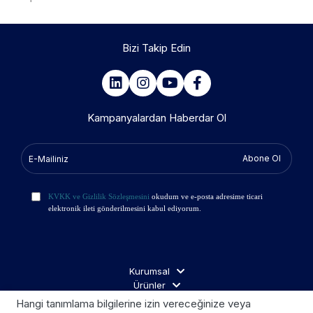
Bizi Takip Edin
Kampanyalardan Haberdar Ol
Abone Ol
KVKK ve Gizlilik Sözleşmesini
okudum ve e-posta adresime ticari
elektronik ileti gönderilmesini kabul ediyorum.
Kurumsal
Ürünler
İş Ortakları
Hangi tanımlama bilgilerine izin vereceğinize veya
Ziyaretçi Aydınlatma