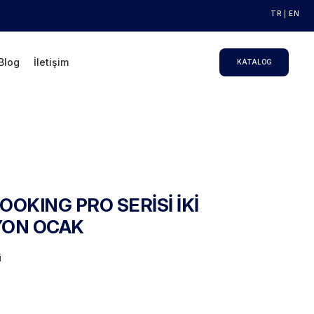
TR
EN
Blog
İletişim
KATALOG
OOKING PRO SERİSİ İKİ
YON OCAK
i