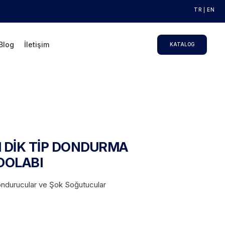
TR
EN
Blog
İletişim
KATALOG
LI DİK TİP DONDURMA
DOLABI
ondurucular ve Şok Soğutucular