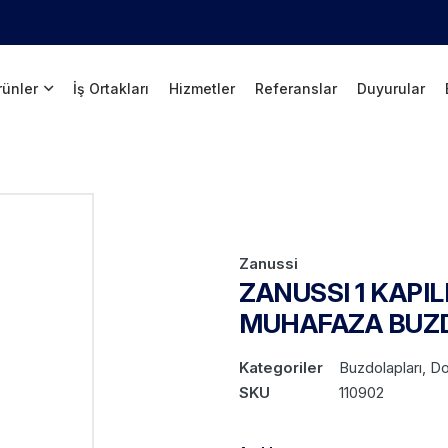
rünler
İş Ortakları
Hizmetler
Referanslar
Duyurular
Zanussi
ZANUSSI 1 KAPI
MUHAFAZA BUZ
Kategoriler
Buzdolapları, D
SKU
110902