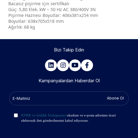
Bacasız pişirme için sertifikalı
Güç: 5,80 Elek. kW ~ 50 Hz AC 380/400V 3N
Pişirme Haznesi Boyutlar: 406x381x254 mm
Boyutlar: 638x705x518 mm
Ağırlık: 68 kg
Bizi Takip Edin
Kampanyalardan Haberdar Ol
Abone Ol
KVKK ve Gizlilik Sözleşmesini
okudum ve e-posta adresime ticari
elektronik ileti gönderilmesini kabul ediyorum.