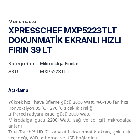
Menumaster
XPRESSCHEF MXP5223TLT
DOKUNMATİK EKRANLI HIZLI
FIRIN 39 LT
Kategoriler
Mikrodalga Fırınlar
SKU
MXP5223TLT
Açıklama:
Yüksek hızlı hava üfleme gücü 2000 Watt, %0-100 fan hızı
Konveksiyon 95 ˚C - 270 ˚C sıcaklık aralığı
Infrared radyant ısıtıcı gücü 3000 Watt
Mikrodalga gücü 2200 Watt, sağ ve sol çift mikrodalga
anteni
True-Touch™ HD 7” kapasitif dokunmatik ekran, çoklu dil
seçeneği, WiFi, ethernet ve USB bağlantısı