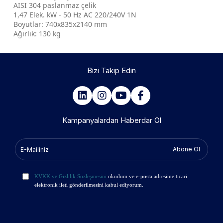
AISI 304 paslanmaz çelik
1,47 Elek. kW - 50 Hz AC 220/240V 1N
Boyutlar: 740x835x2140 mm
Ağırlık: 130 kg
Bizi Takip Edin
Kampanyalardan Haberdar Ol
Abone Ol
KVKK ve Gizlilik Sözleşmesini
okudum ve e-posta adresime ticari
elektronik ileti gönderilmesini kabul ediyorum.