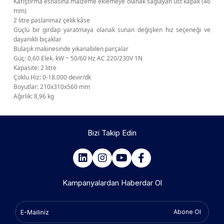
Karıştırma esnasına malzeme eklemeye olanak sağlayan üst kapak (46
mm)
2 litre paslanmaz çelik kâse
Güçlü bir girdap yaratmaya olanak sunan değişken hız seçeneği ve
dayanıklı bıçaklar
Bulaşık makinesinde yıkanabilen parçalar
Güç: 0,60 Elek. kW ~ 50/60 Hz AC 220/230V 1N
Kapasite: 2 litre
Çoklu Hız: 0-18.000 devir/dk
Boyutlar: 210x310x560 mm
Ağırlık: 8,96 kg
Bizi Takip Edin
Kampanyalardan Haberdar Ol
Abone Ol