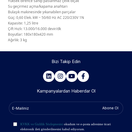
Yüksek dirence sahip paslanmaz çelik bıçak
Su geçirmez açma/kapama anahtarı
Bulaşık makinesinde yıkanabilen parçalar
Güç: 0,60 Elek. kW ~ 50/60 Hz AC 220/230V 1N
Kapasite: 1,25 litre
Çift Hızlı: 13.000/16.000 devir/dk
Boyutlar: 180x180x420 mm
Ağırlık: 3 kg
Bizi Takip Edin
Kampanyalardan Haberdar Ol
Abone Ol
KVKK ve Gizlilik Sözleşmesini
okudum ve e-posta adresime ticari
elektronik ileti gönderilmesini kabul ediyorum.