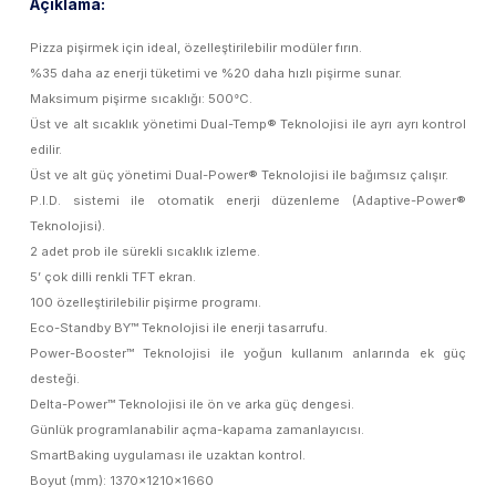
Açıklama:
Pizza pişirmek için ideal, özelleştirilebilir modüler fırın.
%35 daha az enerji tüketimi ve %20 daha hızlı pişirme sunar.
Maksimum pişirme sıcaklığı: 500°C.
Üst ve alt sıcaklık yönetimi Dual-Temp® Teknolojisi ile ayrı ayrı kontrol
edilir.
Üst ve alt güç yönetimi Dual-Power® Teknolojisi ile bağımsız çalışır.
P.I.D. sistemi ile otomatik enerji düzenleme (Adaptive-Power®
Teknolojisi).
2 adet prob ile sürekli sıcaklık izleme.
5’ çok dilli renkli TFT ekran.
100 özelleştirilebilir pişirme programı.
Eco-Standby BY™ Teknolojisi ile enerji tasarrufu.
Power-Booster™ Teknolojisi ile yoğun kullanım anlarında ek güç
desteği.
Delta-Power™ Teknolojisi ile ön ve arka güç dengesi.
Günlük programlanabilir açma-kapama zamanlayıcısı.
SmartBaking uygulaması ile uzaktan kontrol.
Boyut (mm): 1370x1210x1660