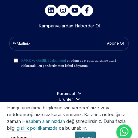
Kampanyalardan Haberdar Ol
Abone Ol
KVKK ve Gizlilik Sözleşmesini
okudum ve e-posta adresime ticari
elektronik ileti gönderilmesini kabul ediyorum.
Kurumsal
Ürünler
İş Ortakları
Hangi tanımlama bilgilerine izin vereceğinize veya
Ziyaretçi Aydınlatma
reddedeceğinize siz karar verirsiniz. Kararınızı istediğiniz
zaman
Hesabım alanınızdan
değiştirebilirsiniz. Daha fazla
bilgi
gizlilik politikamızda
da bulunabilir.
Telif © 2026 Kroom. Tüm hakları saklıdır.
options
agree