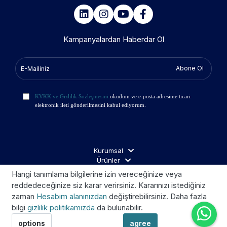
Kampanyalardan Haberdar Ol
Abone Ol
KVKK ve Gizlilik Sözleşmesini
okudum ve e-posta adresime ticari
elektronik ileti gönderilmesini kabul ediyorum.
Kurumsal
Ürünler
İş Ortakları
Hangi tanımlama bilgilerine izin vereceğinize veya
Ziyaretçi Aydınlatma
reddedeceğinize siz karar verirsiniz. Kararınızı istediğiniz
zaman
Hesabım alanınızdan
değiştirebilirsiniz. Daha fazla
bilgi
gizlilik politikamızda
da bulunabilir.
Telif © 2026 Kroom. Tüm hakları saklıdır.
options
agree