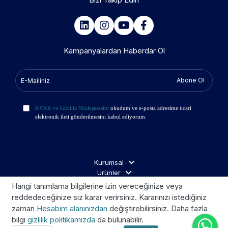
Kampanyalardan Haberdar Ol
Abone Ol
KVKK ve Gizlilik Sözleşmesini
okudum ve e-posta adresime ticari
elektronik ileti gönderilmesini kabul ediyorum.
Kurumsal
Ürünler
İş Ortakları
Hangi tanımlama bilgilerine izin vereceğinize veya
Ziyaretçi Aydınlatma
reddedeceğinize siz karar verirsiniz. Kararınızı istediğiniz
zaman
Hesabım alanınızdan
değiştirebilirsiniz. Daha fazla
bilgi
gizlilik politikamızda
da bulunabilir.
Telif © 2026 Kroom. Tüm hakları saklıdır.