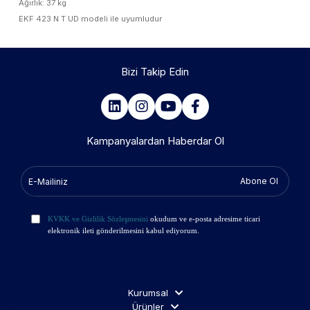
Ağırlık: 37 kg
EKF 423 N T UD modeli ile uyumludur
Bizi Takip Edin
Kampanyalardan Haberdar Ol
Abone Ol
KVKK ve Gizlilik Sözleşmesini
okudum ve e-posta adresime ticari
elektronik ileti gönderilmesini kabul ediyorum.
Kurumsal
Ürünler