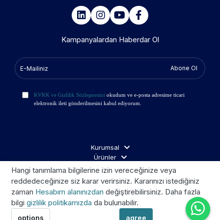
Kampanyalardan Haberdar Ol
Abone Ol
KVKK ve Gizlilik Sözleşmesini
okudum ve e-posta adresime ticari
elektronik ileti gönderilmesini kabul ediyorum.
Kurumsal
Ürünler
İş Ortakları
Hangi tanımlama bilgilerine izin vereceğinize veya
Ziyaretçi Aydınlatma
reddedeceğinize siz karar verirsiniz. Kararınızı istediğiniz
zaman
Hesabım alanınızdan
değiştirebilirsiniz. Daha fazla
bilgi
gizlilik politikamızda
da bulunabilir.
Telif © 2026 Kroom. Tüm hakları saklıdır.
options
agree