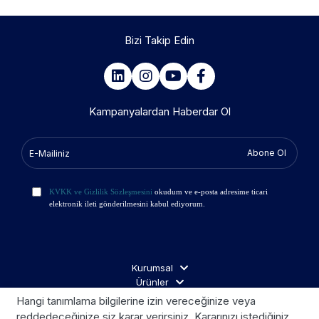
Bizi Takip Edin
Kampanyalardan Haberdar Ol
Abone Ol
KVKK ve Gizlilik Sözleşmesini
okudum ve e-posta adresime ticari
elektronik ileti gönderilmesini kabul ediyorum.
Kurumsal
Ürünler
İş Ortakları
Hangi tanımlama bilgilerine izin vereceğinize veya
Ziyaretçi Aydınlatma
reddedeceğinize siz karar verirsiniz. Kararınızı istediğiniz