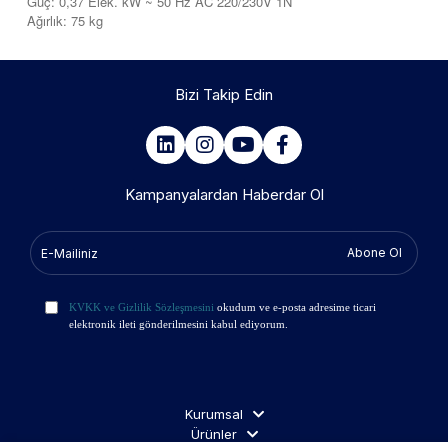
Güç: 0,37 Elek. kW ~ 50 Hz AC 220/230V 1N
Ağırlık: 75 kg
Bizi Takip Edin
Kampanyalardan Haberdar Ol
Abone Ol
KVKK ve Gizlilik Sözleşmesini
okudum ve e-posta adresime ticari
elektronik ileti gönderilmesini kabul ediyorum.
Kurumsal
Ürünler