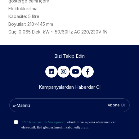
gösterge camı içerir
Elektrikli ısıtma
Kapasite: 5 litre
Boyutlar: 210x445 mm
Güç: 0,065 Elek. kW ~ 50/60Hz AC 220/230V 1N
Bizi Takip Edin
Kampanyalardan Haberdar Ol
Abone Ol
KVKK ve Gizlilik Sözleşmesini
okudum ve e-posta adresime ticari
elektronik ileti gönderilmesini kabul ediyorum.